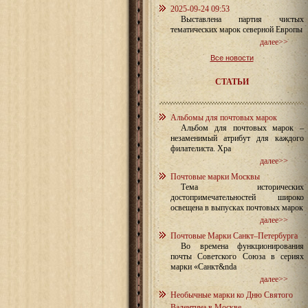
2025-09-24 09:53
Выставлена партия чистых
тематических марок северной Европы
далее>>
Все новости
СТАТЬИ
Альбомы для почтовых марок
Альбом для почтовых марок –
незаменимый атрибут для каждого
филателиста. Хра
далее>>
Почтовые марки Москвы
Тема исторических
достопримечательностей широко
освещена в выпусках почтовых марок
далее>>
Почтовые Марки Санкт–Петербурга
Во времена функционирования
почты Советского Союза в сериях
марки «Санкт&nda
далее>>
Необычные марки ко Дню Святого
Валентина в Москве