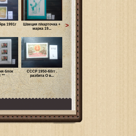
>
йра 1991г
Швеция п/карточка +
марка 19...
ия блок
СССР 1950-60гг .
 **
разбита О в...