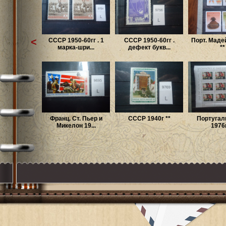
<
СССР 1950-60гг . 1
СССР 1950-60гг .
Порт. Маде
марка-шри...
дефект букв...
**
Франц. Ст. Пьер и
СССР 1940г **
Португал
Микелон 19...
1976г