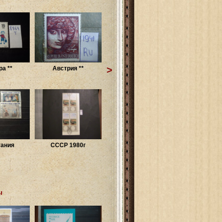
>
а **
Австрия **
ания
СССР 1980г
ы