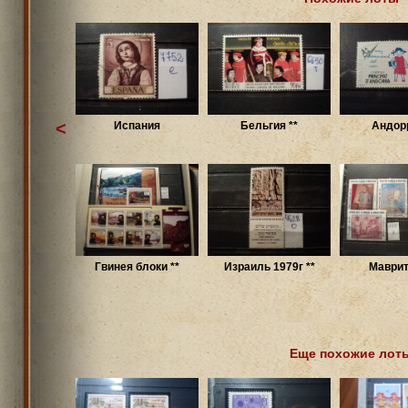
<
Испания
Бельгия **
Андорр
Гвинея блоки **
Израиль 1979г **
Маврит
Еще похожие лот