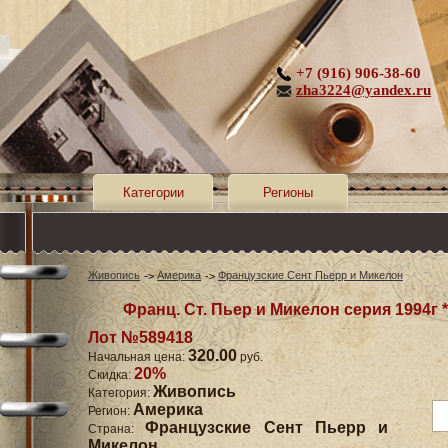
+7 (916) 906-38-60
zha3224@yandex.ru
Категории
Регионы
Живопись
Америка
Французские Сент Пьерр и Микелон
Франц. Ст. Пьер и Микелон серия 1994г *
Лот №589418
320.00
Начальная цена:
руб.
20%
Скидка:
Живопись
Категория:
Америка
Регион:
Французские Сент Пьерр и
Страна:
Микелон