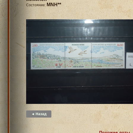
MNH**
Состояние:
◄ Назад
Похожие лоты