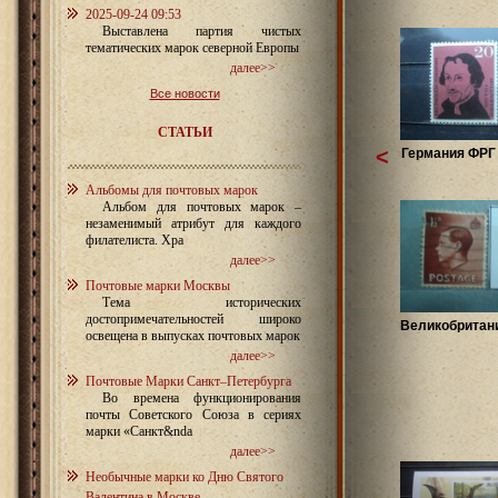
2025-09-24 09:53
Выставлена партия чистых
тематических марок северной Европы
далее>>
Все новости
СТАТЬИ
<
Германия ФРГ 
Альбомы для почтовых марок
Альбом для почтовых марок –
незаменимый атрибут для каждого
филателиста. Хра
далее>>
Почтовые марки Москвы
Тема исторических
достопримечательностей широко
Великобритани
освещена в выпусках почтовых марок
далее>>
Почтовые Марки Санкт–Петербурга
Во времена функционирования
почты Советского Союза в сериях
марки «Санкт&nda
далее>>
Необычные марки ко Дню Святого
Валентина в Москве