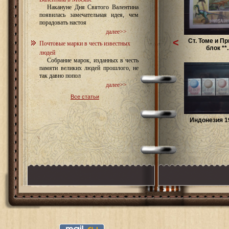
Накануне Дня Святого Валентина
появилась замечательная идея, чем
порадовать настоя
далее>>
<
Ст. Томе и П
Почтовые марки в честь известных
блок **..
людей
Собрание марок, изданных в честь
памяти великих людей прошлого, не
так давно попол
далее>>
Все статьи
Индонезия 19