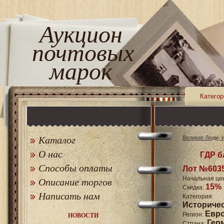
Аукцион
почтовых
марок
Категор
Каталог
Великие Люди, 
О нас
ГДР бл
Способы оплаты
Лот №603
Начальная це
Описание торгов
15%
Скидка:
Написать нам
Катего
Историче
Евр
Регион:
НОВОСТИ
Гер
Страна: