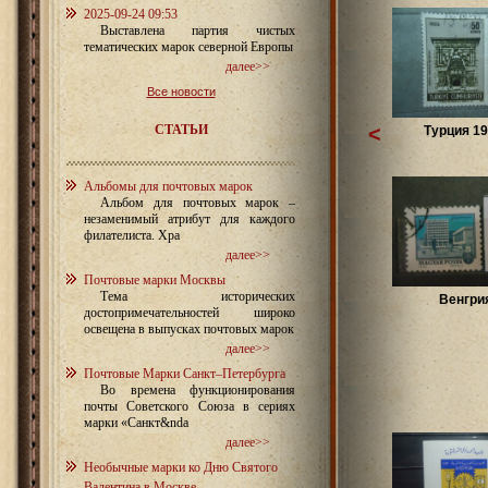
2025-09-24 09:53
Выставлена партия чистых
тематических марок северной Европы
далее>>
Все новости
СТАТЬИ
<
Турция 19
Альбомы для почтовых марок
Альбом для почтовых марок –
незаменимый атрибут для каждого
филателиста. Хра
далее>>
Почтовые марки Москвы
Тема исторических
Венгри
достопримечательностей широко
освещена в выпусках почтовых марок
далее>>
Почтовые Марки Санкт–Петербурга
Во времена функционирования
почты Советского Союза в сериях
марки «Санкт&nda
далее>>
Необычные марки ко Дню Святого
Валентина в Москве