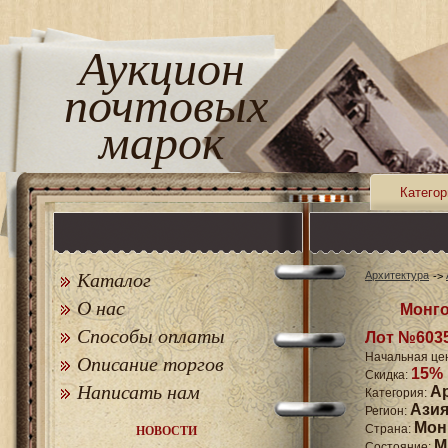
Аукцион
почтовых
марок
Категор
Каталог
Архитектура
О нас
Монго
Способы оплаты
Лот №603
Начальная це
Описание торгов
15%
Скидка:
Написать нам
А
Категория:
Ази
Регион:
Мон
Страна:
НОВОСТИ
M
Состояние: