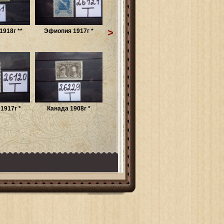
>
918г **
Эфиопия 1917г *
1917г *
Канада 1908г *