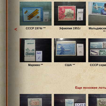
<
СССР 1974г **
Эфиопия 1951г
Мальдивски
**
Марокко **
США **
СССР серия
Еще похожие лот