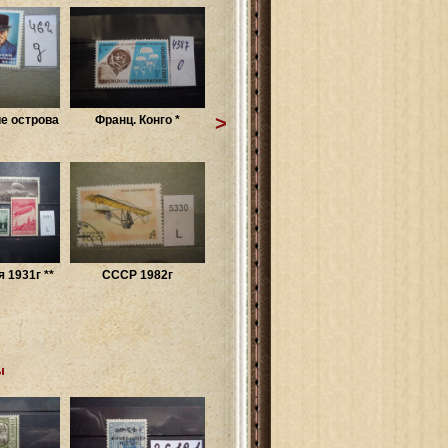
>
е острова
Франц. Конго *
 1931г **
СССР 1982г
ы