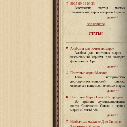
2025-09-24 09:53
Выставлена партия чистых
тематических марок северной Европы
далее>>
Все новости
СТАТЬИ
Альбомы для почтовых марок
Альбом для почтовых марок –
незаменимый атрибут для каждого
филателиста. Хра
далее>>
Почтовые марки Москвы
Тема исторических
достопримечательностей широко
освещена в выпусках почтовых марок
далее>>
Почтовые Марки Санкт–Петербурга
Во времена функционирования
почты Советского Союза в сериях
марки «Санкт&nda
далее>>
Необычные марки ко Дню Святого
Валентина в Москве