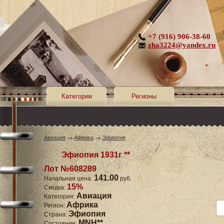
+7 (916) 906-38-60
zha3224@yandex.ru
Категории
Регионы
Авиация
Африка
Эфиопия
Эфиопия 1931г **
Лот №608289
141.00
Начальная цена:
руб.
15%
Скидка:
Авиация
Категория:
Африка
Регион:
Эфиопия
Страна:
MNH**
Состояние: