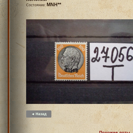
MNH**
Состояние:
◄ Назад
Похожие лоты