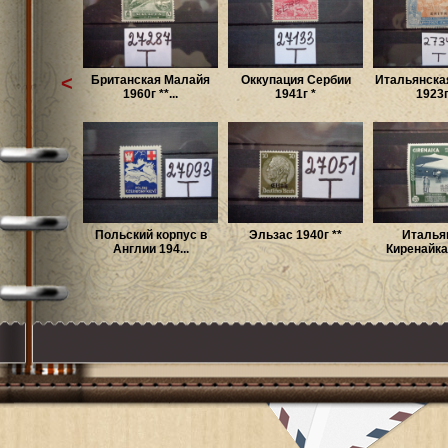
<
Британская Малайя
Оккупация Сербии
Итальянска
1960г **...
1941г *
1923г 
Польский корпус в
Эльзас 1940г **
Италья
Англии 194...
Киренайка 