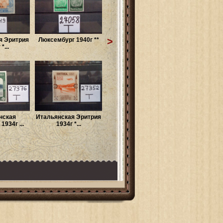
>
я Эритрия
Люксембург 1940г **
*...
нская
Итальянская Эритрия
1934г ...
1934г *...