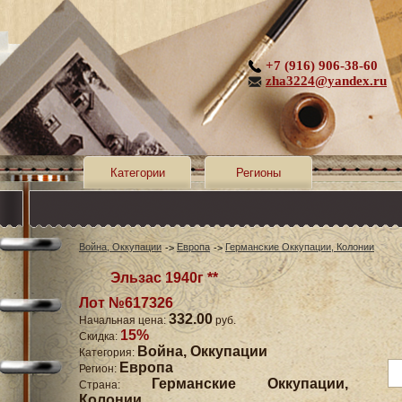
+7 (916) 906-38-60
zha3224@yandex.ru
Категории
Регионы
Война, Оккупации
Европа
Германские Оккупации, Колонии
Эльзас 1940г **
Лот №617326
332.00
Начальная цена:
руб.
15%
Скидка:
Война, Оккупации
Категория:
Европа
Регион:
Германские Оккупации,
Страна:
Колонии