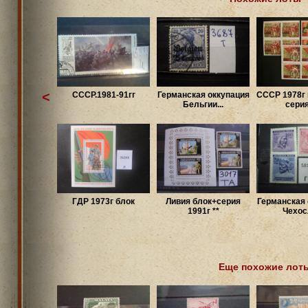
<
CCCР.1981-91гг
Германская оккупация
СССР 1978г 
Бельгии...
серия 
ГДР 1973г блок
Ливия блок+серия
Германская 
1991г **
Чехосл
Еще похожие лот