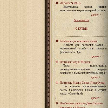
2025-09-24 09:53
Выставлена партия чистых
тематических марок северной Европы
далее>>
Все новости
СТАТЬИ
Альбомы для почтовых марок
Альбом для почтовых марок –
незаменимый атрибут для каждого
филателиста. Хра
далее>>
Почтовые марки Москвы
Тема исторических
достопримечательностей широко
освещена в выпусках почтовых марок
далее>>
Почтовые Марки Санкт–Петербурга
Во времена функционирования
почты Советского Союза в сериях
марки «Санкт&nda
далее>>
Необычные марки ко Дню Святого
Валентина в Москве