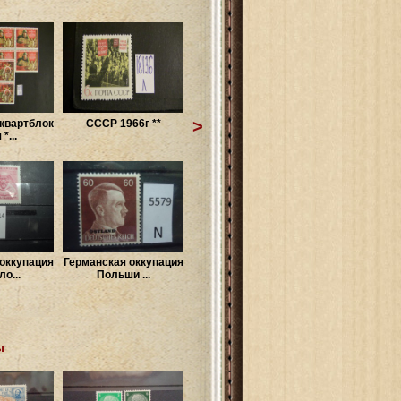
>
квартблок
СССР 1966г **
*...
оккупация
Германская оккупация
о...
Польши ...
ы