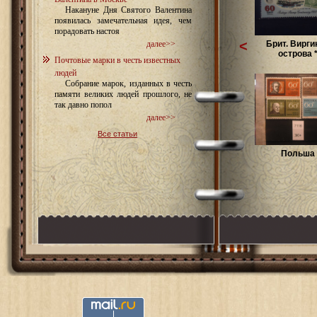
Накануне Дня Святого Валентина
появилась замечательная идея, чем
порадовать настоя
<
Брит. Вирги
далее>>
острова **
Почтовые марки в честь известных
людей
Собрание марок, изданных в честь
памяти великих людей прошлого, не
так давно попол
далее>>
Все статьи
Польша 