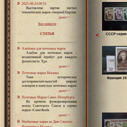
2025-09-24 09:53
Выставлена партия чистых
тематических марок северной Европы
далее>>
Все новости
СТАТЬИ
<
СССР серия 
Альбомы для почтовых марок
Альбом для почтовых марок –
незаменимый атрибут для каждого
филателиста. Хра
далее>>
Почтовые марки Москвы
Тема исторических
Франция 194
достопримечательностей широко
освещена в выпусках почтовых марок
далее>>
Почтовые Марки Санкт–Петербурга
Во времена функционирования
почты Советского Союза в сериях
марки «Санкт&nda
далее>>
Необычные марки ко Дню Святого
Валентина в Москве