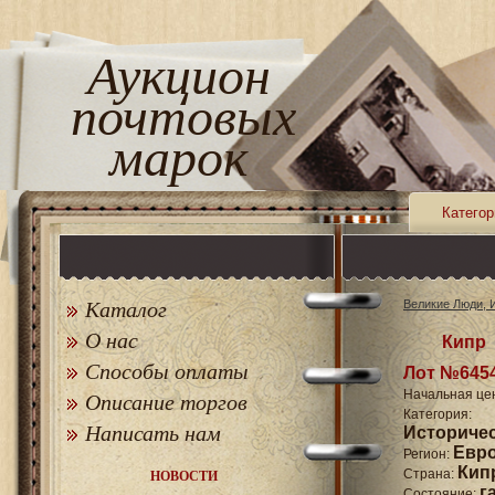
Аукцион
почтовых
марок
Категор
Каталог
Великие Люди, 
О нас
Кипр
Способы оплаты
Лот №645
Начальная це
Описание торгов
Катего
Написать нам
Историче
Евр
Регион:
Кип
Страна:
НОВОСТИ
г
Состояние: