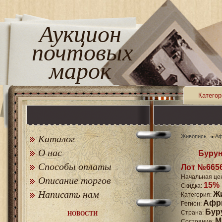
Аукцион
почтовых
марок
Категор
Каталог
Живопись
Аф
О нас
Бурун
Способы оплаты
Лот №665
Начальная це
Описание торгов
15%
Скидка:
Написать нам
Ж
Категория:
Афр
Регион:
Бур
Страна:
НОВОСТИ
M
Состояние: