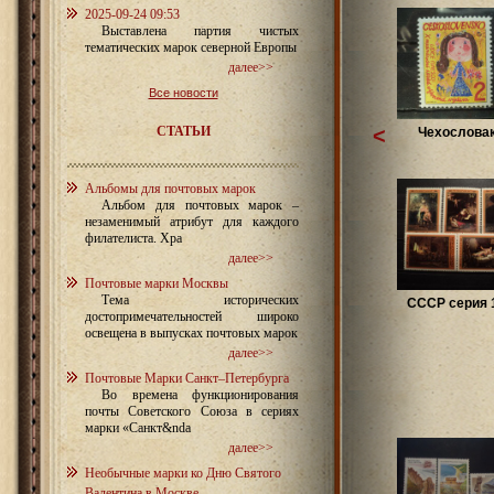
2025-09-24 09:53
Выставлена партия чистых
тематических марок северной Европы
далее>>
Все новости
СТАТЬИ
<
Чехословак
Альбомы для почтовых марок
Альбом для почтовых марок –
незаменимый атрибут для каждого
филателиста. Хра
далее>>
Почтовые марки Москвы
Тема исторических
СССР серия 1
достопримечательностей широко
освещена в выпусках почтовых марок
далее>>
Почтовые Марки Санкт–Петербурга
Во времена функционирования
почты Советского Союза в сериях
марки «Санкт&nda
далее>>
Необычные марки ко Дню Святого
Валентина в Москве