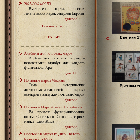
2025-09-24 09:53
Выставлена партия чистых
тематических марок северной Европы
далее>>
Все новости
СТАТЬИ
<
Вьетнам 1
Альбомы для почтовых марок
Альбом для почтовых марок –
незаменимый атрибут для каждого
филателиста. Хра
далее>>
Почтовые марки Москвы
Тема исторических
Вьетнам с
достопримечательностей широко
освещена в выпусках почтовых марок
далее>>
Почтовые Марки Санкт–Петербурга
Во времена функционирования
почты Советского Союза в сериях
марки «Санкт&nda
далее>>
Необычные марки ко Дню Святого
Валентина в Москве