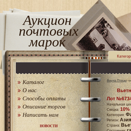
Аукцион
почтовых
марок
Категор
Каталог
Фауна Птицы
О нас
Вьетн
Способы оплаты
Лот №673
Начальная це
Описание торгов
10%
Скидка:
Написать нам
Ф
Категория:
Ази
Регион:
Вье
Страна:
НОВОСТИ
г
Состояние: