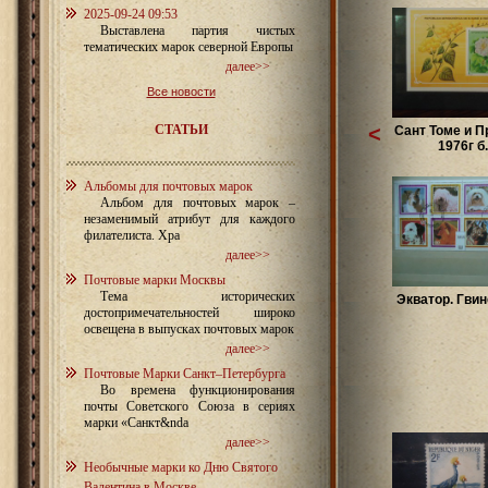
2025-09-24 09:53
Выставлена партия чистых
тематических марок северной Европы
далее>>
Все новости
СТАТЬИ
<
Сант Томе и П
1976г б.
Альбомы для почтовых марок
Альбом для почтовых марок –
незаменимый атрибут для каждого
филателиста. Хра
далее>>
Почтовые марки Москвы
Тема исторических
Экватор. Гвин
достопримечательностей широко
освещена в выпусках почтовых марок
далее>>
Почтовые Марки Санкт–Петербурга
Во времена функционирования
почты Советского Союза в сериях
марки «Санкт&nda
далее>>
Необычные марки ко Дню Святого
Валентина в Москве