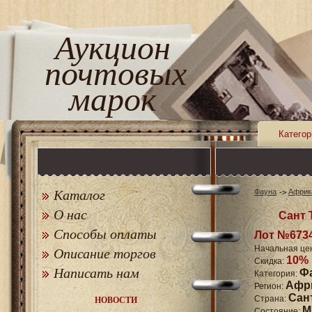
Аукцион
почтовых
марок
Категор
Каталог
Фауна
Африк
О нас
Сант 
Способы оплаты
Лот №673
Начальная це
Описание торгов
10%
Скидка:
Написать нам
Ф
Категория:
Афр
Регион:
Сан
Страна:
НОВОСТИ
M
Состояние: