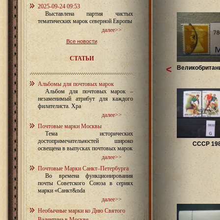
2025-09-24 09:53
Выставлена партия чистых
тематических марок северной Европы
далее>>
Все новости
СТАТЬИ
<
Великобритани
Альбомы для почтовых марок
Альбом для почтовых марок –
незаменимый атрибут для каждого
филателиста. Хра
далее>>
Почтовые марки Москвы
Тема исторических
достопримечательностей широко
СССР 19
освещена в выпусках почтовых марок
далее>>
Почтовые Марки Санкт–Петербурга
Во времена функционирования
почты Советского Союза в сериях
марки «Санкт&nda
далее>>
Необычные марки ко Дню Святого
Валентина в Москве