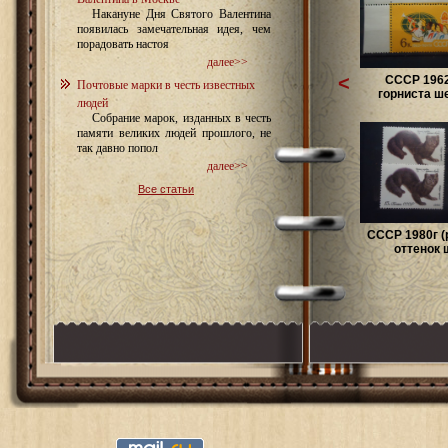
Накануне Дня Святого Валентина
появилась замечательная идея, чем
порадовать настоя
далее>>
<
СССР 1962
Почтовые марки в честь известных
горниста шея
людей
Собрание марок, изданных в честь
памяти великих людей прошлого, не
так давно попол
далее>>
Все статьи
СССР 1980г (
оттенок ш