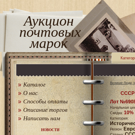
Аукцион
почтовых
марок
Категор
Каталог
Великие Люди, 
О нас
СССР 
Способы оплаты
Лот №690
Начальная це
Описание торгов
10%
Скидка:
Написать нам
Катего
Историче
Евр
Регион:
НОВОСТИ
СССР
Страна: