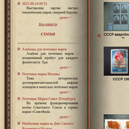
2025-09-24 09:53
Выставлена партия чистых
тематических марок северной Европы
далее>>
Все новости
СТАТЬИ
<
СССР квартбло
**
Альбомы для почтовых марок
Альбом для почтовых марок –
незаменимый атрибут для каждого
филателиста. Хра
далее>>
Почтовые марки Москвы
Тема исторических
СССР 19
достопримечательностей широко
освещена в выпусках почтовых марок
далее>>
Почтовые Марки Санкт–Петербурга
Во времена функционирования
почты Советского Союза в сериях
марки «Санкт&nda
далее>>
Необычные марки ко Дню Святого
Валентина в Москве