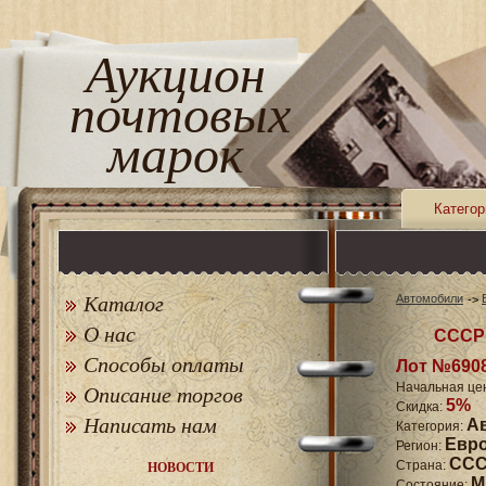
Аукцион
почтовых
марок
Категор
Каталог
Автомобили
О нас
СССР 
Способы оплаты
Лот №690
Начальная це
Описание торгов
5%
Скидка:
Написать нам
А
Категория:
Евр
Регион:
СССР
Страна:
НОВОСТИ
M
Состояние: