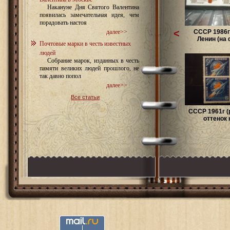
Накануне Дня Святого Валентина
появилась замечательная идея, чем
порадовать настоя
<
СССР 1986г
далее>>
Ленин (на 
Почтовые марки в честь известных
людей
Собрание марок, изданных в честь
памяти великих людей прошлого, не
так давно попол
далее>>
Все статьи
СССР 1961г (
оттенок к