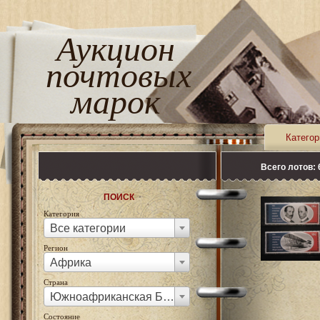
Аукцион
почтовых
марок
Категор
Всего лотов: 
ПОИСК
Категория
Все категории
Регион
Африка
Страна
Южноафриканская Бобхутхасвана
Состояние