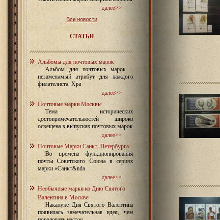
далее>>
Все новости
СТАТЬИ
Альбомы для почтовых марок
Альбом для почтовых марок –
незаменимый атрибут для каждого
филателиста. Хра
далее>>
Почтовые марки Москвы
Тема исторических
достопримечательностей широко
освещена в выпусках почтовых марок
далее>>
Почтовые Марки Санкт–Петербурга
Во времена функционирования
почты Советского Союза в сериях
марки «Санкт&nda
далее>>
Необычные марки ко Дню Святого
Валентина в Москве
Накануне Дня Святого Валентина
появилась замечательная идея, чем
порадовать настоя