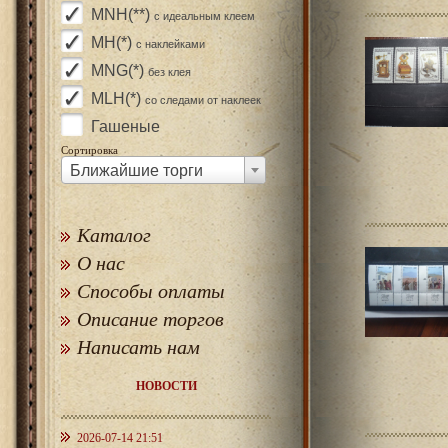
MNH(**)
с идеальным клеем
MH(*)
с наклейками
MNG(*)
без клея
MLH(*)
со следами от наклеек
Гашеные
Сортировка
Ближайшие торги
Каталог
О нас
Способы оплаты
Описание торгов
Написать нам
НОВОСТИ
2026-07-14 21:51