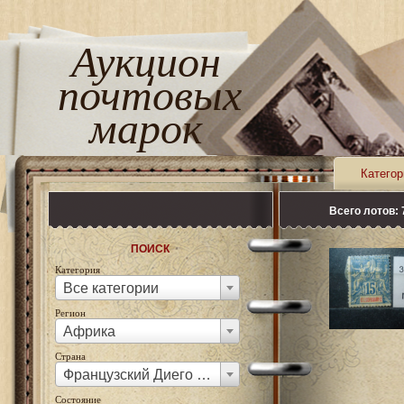
Аукцион
почтовых
марок
Категор
Всего лотов: 
ПОИСК
Категория
Все категории
Регион
Африка
Страна
Французский Диего Сурез
Состояние