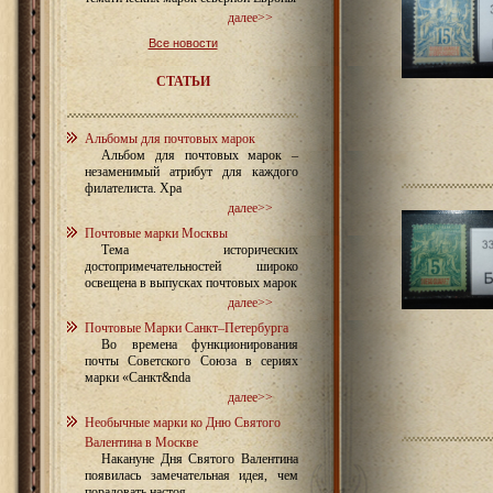
далее>>
Все новости
СТАТЬИ
Альбомы для почтовых марок
Альбом для почтовых марок –
незаменимый атрибут для каждого
филателиста. Хра
далее>>
Почтовые марки Москвы
Тема исторических
достопримечательностей широко
освещена в выпусках почтовых марок
далее>>
Почтовые Марки Санкт–Петербурга
Во времена функционирования
почты Советского Союза в сериях
марки «Санкт&nda
далее>>
Необычные марки ко Дню Святого
Валентина в Москве
Накануне Дня Святого Валентина
появилась замечательная идея, чем
порадовать настоя