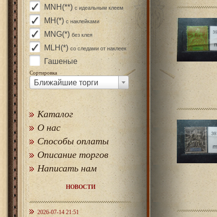
MNH(**)
с идеальным клеем
MH(*)
с наклейками
MNG(*)
без клея
MLH(*)
со следами от наклеек
Гашеные
Сортировка
Ближайшие торги
Каталог
О нас
Способы оплаты
Описание торгов
Написать нам
НОВОСТИ
2026-07-14 21:51