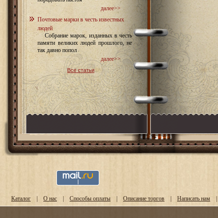
далее>>
Почтовые марки в честь известных
людей
Собрание марок, изданных в честь
памяти великих людей прошлого, не
так давно попол
далее>>
Все статьи
Каталог
|
О нас
|
Способы оплаты
|
Описание торгов
|
Написать нам
|