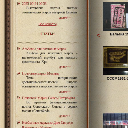
2025-09-24 09:53
Выставлена партия чистых
тематических марок северной Европы
далее>>
Все новости
СТАТЬИ
<
Бельгия 1
Альбомы для почтовых марок
Альбом для почтовых марок –
незаменимый атрибут для каждого
филателиста. Хра
далее>>
Почтовые марки Москвы
Тема исторических
СССР 1961-7
достопримечательностей широко
освещена в выпусках почтовых марок
далее>>
Почтовые Марки Санкт–Петербурга
Во времена функционирования
почты Советского Союза в сериях
марки «Санкт&nda
далее>>
Необычные марки ко Дню Святого
Валентина в Москве