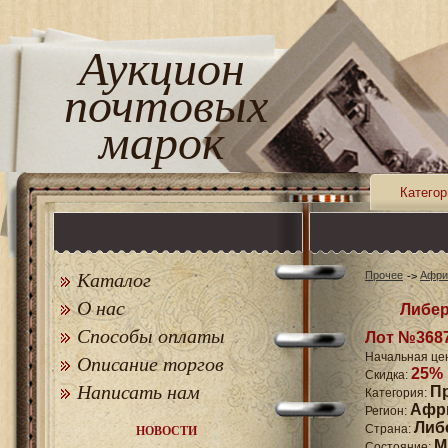
Аукцион
почтовых
марок
Категор
Каталог
Прочее
Афри
О нас
Либер
Способы оплаты
Лот №368
Начальная це
Описание торгов
25%
Скидка:
Написать нам
П
Категория:
Афр
Регион:
Либ
Страна:
НОВОСТИ
M
Состояние: