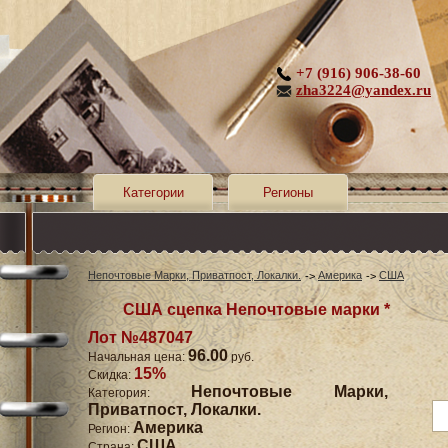
+7 (916) 906-38-60
zha3224@yandex.ru
Категории
Регионы
Непочтовые Марки, Приватпост, Локалки.
Америка
США
США сцепка Непочтовые марки *
Лот №487047
96.00
Начальная цена:
руб.
15%
Скидка:
Непочтовые Марки,
Категория:
Приватпост, Локалки.
Америка
Регион:
США
Страна: