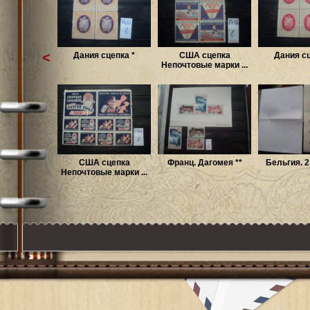
<
Дания сцепка *
США сцепка
Дания сц
Непочтовые марки ...
США сцепка
Франц. Дагомея **
Бельгия. 2
Непочтовые марки ...