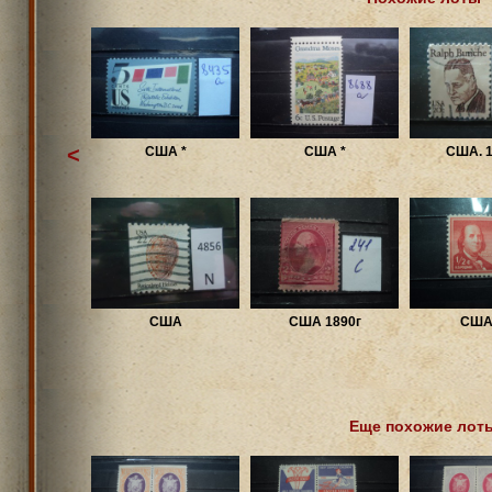
<
США *
США *
США. 1
США
США 1890г
США 
Еще похожие лот