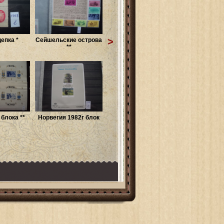
>
епка *
Сейшельские острова
**
 блока **
Норвегия 1982г блок