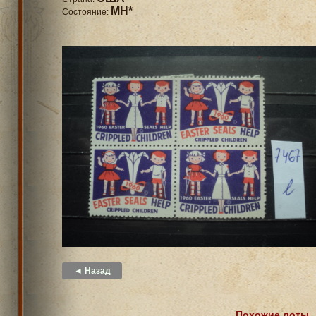
MH*
Состояние:
◄ Назад
Похожие лоты