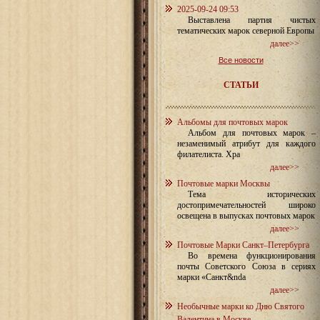
2025-09-24 09:53
Выставлена партия чистых
тематических марок северной Европы
далее>>
Все новости
СТАТЬИ
Альбомы для почтовых марок
Альбом для почтовых марок –
незаменимый атрибут для каждого
филателиста. Хра
далее>>
Почтовые марки Москвы
Тема исторических
достопримечательностей широко
освещена в выпусках почтовых марок
далее>>
Почтовые Марки Санкт–Петербурга
Во времена функционирования
почты Советского Союза в сериях
марки «Санкт&nda
далее>>
Необычные марки ко Дню Святого
Валентина в Москве