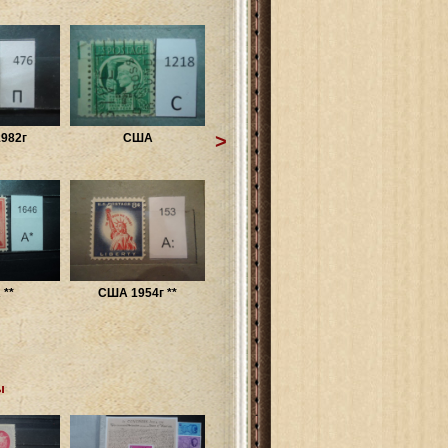
>
982г
США
**
США 1954г **
ы