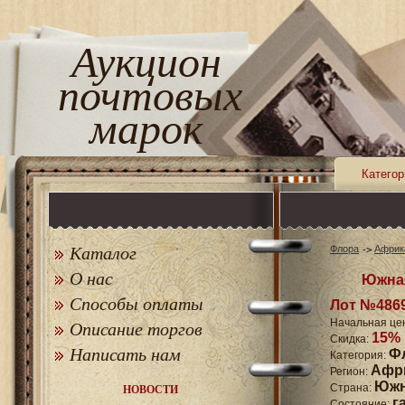
Аукцион
почтовых
марок
Категор
Каталог
Флора
Африк
О нас
Южна
Способы оплаты
Лот №486
Начальная це
Описание торгов
15%
Скидка:
Написать нам
Ф
Категория:
Афр
Регион:
Южн
Страна:
НОВОСТИ
г
Состояние: