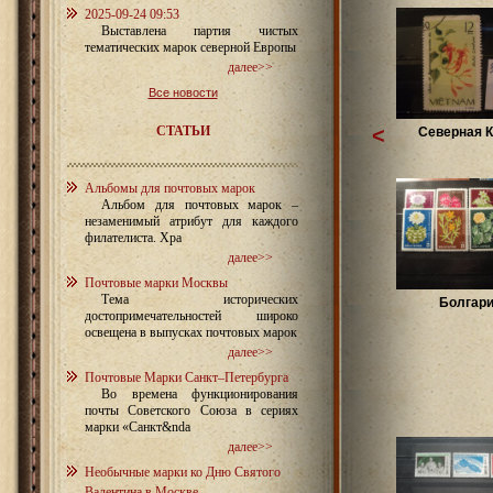
2025-09-24 09:53
Выставлена партия чистых
тематических марок северной Европы
далее>>
Все новости
СТАТЬИ
<
Северная 
Альбомы для почтовых марок
Альбом для почтовых марок –
незаменимый атрибут для каждого
филателиста. Хра
далее>>
Почтовые марки Москвы
Тема исторических
Болгар
достопримечательностей широко
освещена в выпусках почтовых марок
далее>>
Почтовые Марки Санкт–Петербурга
Во времена функционирования
почты Советского Союза в сериях
марки «Санкт&nda
далее>>
Необычные марки ко Дню Святого
Валентина в Москве