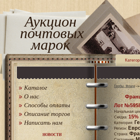
Аукцион
почтовых
марок
Категор
Каталог
Гербы, Флаги
О нас
Франц
Способы оплаты
Лот №595
Начальная це
Описание торгов
15%
Скидка:
Написать нам
Г
Категория:
Евр
Регион:
Фра
Страна:
НОВОСТИ
M
Состояние: