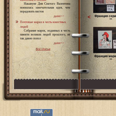
Накануне Дня Святого Валентина
появилась замечательная идея, чем
порадовать настоя
<
Франция сери
далее>>
**
Почтовые марки в честь известных
людей
Собрание марок, изданных в честь
памяти великих людей прошлого, не
так давно попол
далее>>
Все статьи
Франция марк
**