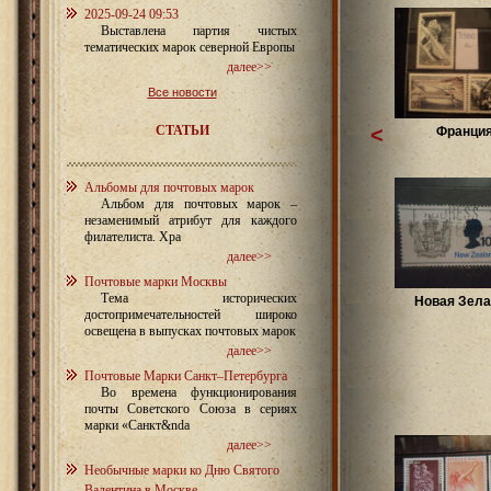
2025-09-24 09:53
Выставлена партия чистых
тематических марок северной Европы
далее>>
Все новости
СТАТЬИ
<
Франция
Альбомы для почтовых марок
Альбом для почтовых марок –
незаменимый атрибут для каждого
филателиста. Хра
далее>>
Почтовые марки Москвы
Тема исторических
Новая Зел
достопримечательностей широко
освещена в выпусках почтовых марок
далее>>
Почтовые Марки Санкт–Петербурга
Во времена функционирования
почты Советского Союза в сериях
марки «Санкт&nda
далее>>
Необычные марки ко Дню Святого
Валентина в Москве