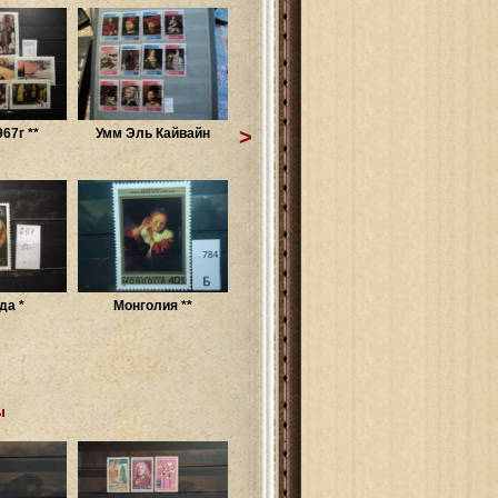
>
67г **
Умм Эль Кайвайн
да *
Монголия **
ы