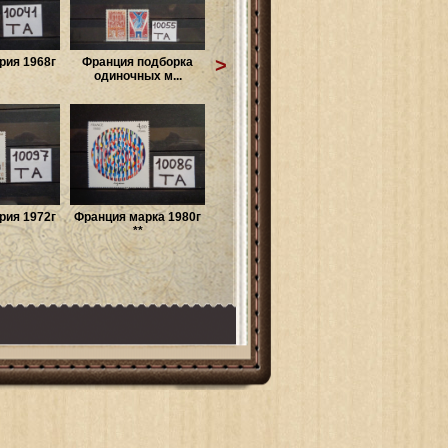
>
рия 1968г
Франция подборка
одиночных м...
рия 1972г
Франция марка 1980г
**