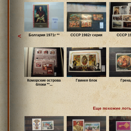
<
Болгария 1971г **
СССР 1982г серия
СССР 19
Коморские острова
Гвинея блок
Грена
блоки **...
Еще похожие лот