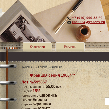
+7 (916) 906-38-60
zha3224@yandex.ru
Категории
Регионы
Живопись
Европа
Франция
Франция серия 1966г **
Лот №595867
55.00
Начальная цена:
руб.
15%
Скидка:
Живопись
Категория:
Европа
Регион:
Франция
Страна:
MNH**
Состояние: