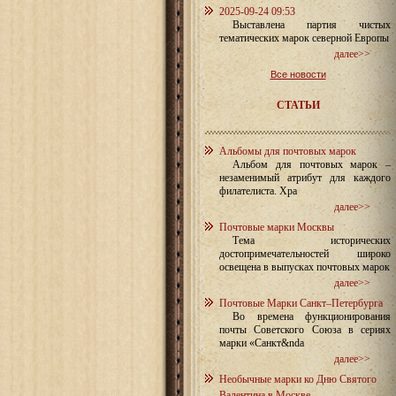
2025-09-24 09:53
Выставлена партия чистых
тематических марок северной Европы
далее>>
Все новости
СТАТЬИ
Альбомы для почтовых марок
Альбом для почтовых марок –
незаменимый атрибут для каждого
филателиста. Хра
далее>>
Почтовые марки Москвы
Тема исторических
достопримечательностей широко
освещена в выпусках почтовых марок
далее>>
Почтовые Марки Санкт–Петербурга
Во времена функционирования
почты Советского Союза в сериях
марки «Санкт&nda
далее>>
Необычные марки ко Дню Святого
Валентина в Москве