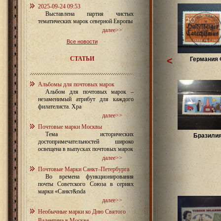
2025-09-24 09:53
Выставлена партия чистых
тематических марок северной Европы
далее>>
Все новости
СТАТЬИ
<
Германия
Альбомы для почтовых марок
Альбом для почтовых марок –
незаменимый атрибут для каждого
филателиста. Хра
далее>>
Почтовые марки Москвы
Тема исторических
Бразилия
достопримечательностей широко
освещена в выпусках почтовых марок
далее>>
Почтовые Марки Санкт–Петербурга
Во времена функционирования
почты Советского Союза в сериях
марки «Санкт&nda
далее>>
Необычные марки ко Дню Святого
Валентина в Москве