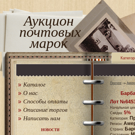
Аукцион
почтовых
марок
Категор
Каталог
Прочее
Амер
О нас
Барба
Способы оплаты
Лот №645
Начальная це
Описание торгов
5%
Скидка:
Написать нам
П
Категория:
Аме
Регион:
Бар
Страна:
НОВОСТИ
M
Состояние: