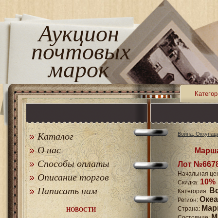
Аукцион
почтовых
марок
Категор
Каталог
Война, Оккупац
О нас
Марша
Способы оплаты
Лот №667
Начальная це
Описание торгов
10%
Скидка:
Написать нам
В
Категория:
Оке
Регион:
Мар
Страна:
НОВОСТИ
M
Состояние: