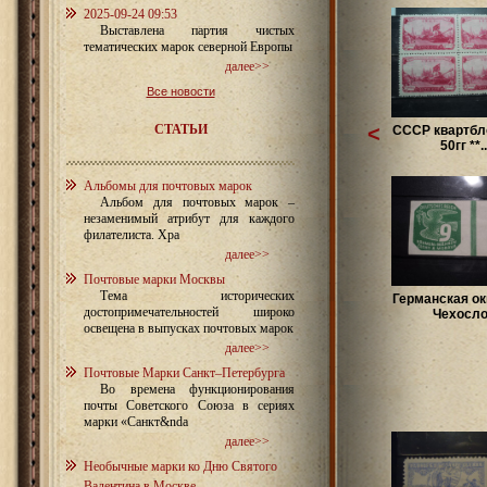
2025-09-24 09:53
Выставлена партия чистых
тематических марок северной Европы
далее>>
Все новости
СТАТЬИ
<
CCCР квартбло
50гг **..
Альбомы для почтовых марок
Альбом для почтовых марок –
незаменимый атрибут для каждого
филателиста. Хра
далее>>
Почтовые марки Москвы
Тема исторических
Германская ок
достопримечательностей широко
Чехосло.
освещена в выпусках почтовых марок
далее>>
Почтовые Марки Санкт–Петербурга
Во времена функционирования
почты Советского Союза в сериях
марки «Санкт&nda
далее>>
Необычные марки ко Дню Святого
Валентина в Москве