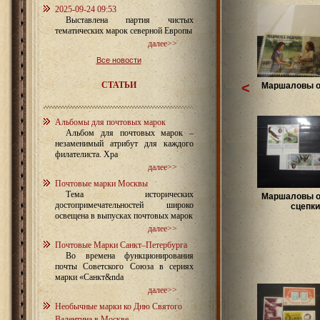
2025-09-24 09:53
Выставлена партия чистых
тематических марок северной Европы
далее>>
Все новости
СТАТЬИ
<
Маршаловы о
Альбомы для почтовых марок
Альбом для почтовых марок –
незаменимый атрибут для каждого
филателиста. Хра
далее>>
Почтовые марки Москвы
Тема исторических
Маршаловы о
достопримечательностей широко
сцепки
освещена в выпусках почтовых марок
далее>>
Почтовые Марки Санкт–Петербурга
Во времена функционирования
почты Советского Союза в сериях
марки «Санкт&nda
далее>>
Необычные марки ко Дню Святого
Валентина в Москве