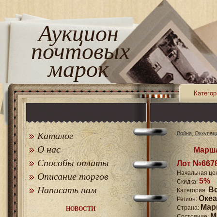
Аукцион
почтовых
марок
Категор
Каталог
Война, Оккупац
О нас
Марша
Способы оплаты
Лот №667
Начальная це
Описание торгов
5%
Скидка:
Написать нам
В
Категория:
Оке
Регион:
Мар
Страна:
НОВОСТИ
M
Состояние: