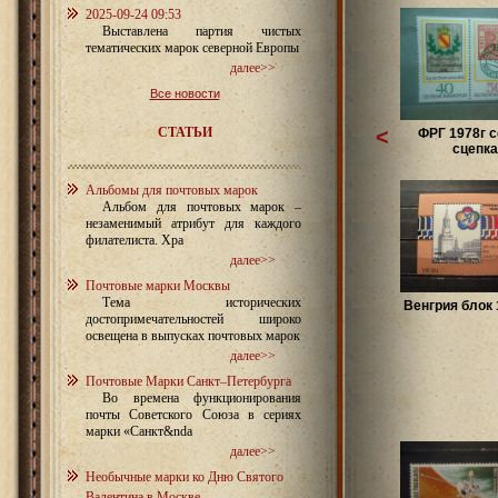
2025-09-24 09:53
Выставлена партия чистых
тематических марок северной Европы
далее>>
Все новости
СТАТЬИ
<
ФРГ 1978г с
сцепка
Альбомы для почтовых марок
Альбом для почтовых марок –
незаменимый атрибут для каждого
филателиста. Хра
далее>>
Почтовые марки Москвы
Тема исторических
Венгрия блок 
достопримечательностей широко
освещена в выпусках почтовых марок
далее>>
Почтовые Марки Санкт–Петербурга
Во времена функционирования
почты Советского Союза в сериях
марки «Санкт&nda
далее>>
Необычные марки ко Дню Святого
Валентина в Москве