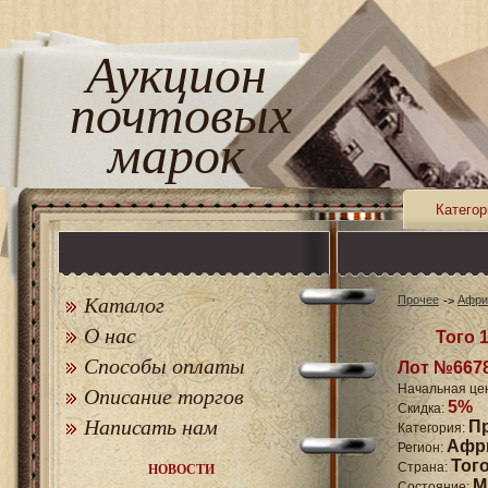
Аукцион
почтовых
марок
Категор
Каталог
Прочее
Афри
О нас
Того 1
Способы оплаты
Лот №667
Начальная це
Описание торгов
5%
Скидка:
Написать нам
П
Категория:
Афр
Регион:
Тог
Страна:
НОВОСТИ
M
Состояние: