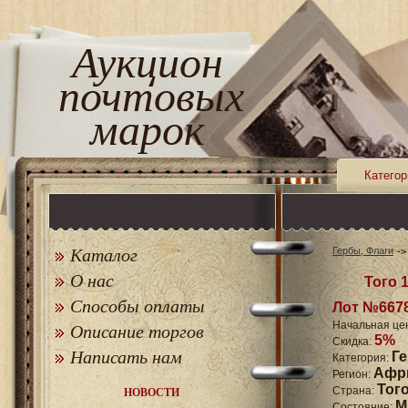
Аукцион
почтовых
марок
Категор
Каталог
Гербы, Флаги
О нас
Того 1
Способы оплаты
Лот №667
Начальная це
Описание торгов
5%
Скидка:
Написать нам
Г
Категория:
Афр
Регион:
Тог
Страна:
НОВОСТИ
M
Состояние: