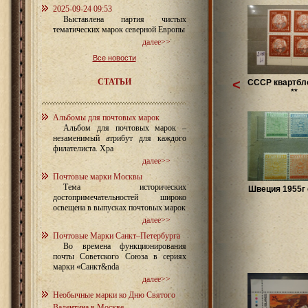
2025-09-24 09:53
Выставлена партия чистых
тематических марок северной Европы
далее>>
Все новости
СТАТЬИ
<
СССР квартбло
**
Альбомы для почтовых марок
Альбом для почтовых марок –
незаменимый атрибут для каждого
филателиста. Хра
далее>>
Почтовые марки Москвы
Тема исторических
Швеция 1955г 
достопримечательностей широко
освещена в выпусках почтовых марок
далее>>
Почтовые Марки Санкт–Петербурга
Во времена функционирования
почты Советского Союза в сериях
марки «Санкт&nda
далее>>
Необычные марки ко Дню Святого
Валентина в Москве