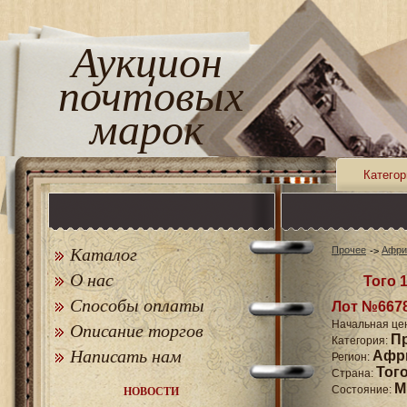
Аукцион
почтовых
марок
Категор
Каталог
Прочее
Афри
О нас
Того 1
Способы оплаты
Лот №667
Начальная це
Описание торгов
П
Категория:
Написать нам
Афр
Регион:
Тог
Страна:
M
Состояние:
НОВОСТИ