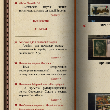
2025-09-24 09:53
Выставлена партия чистых
тематических марок северной Европы
далее>>
Все новости
<
ФРГ **
СТАТЬИ
Альбомы для почтовых марок
Альбом для почтовых марок –
незаменимый атрибут для каждого
филателиста. Хра
далее>>
Почтовые марки Москвы
Франци
Тема исторических
достопримечательностей широко
освещена в выпусках почтовых марок
далее>>
Почтовые Марки Санкт–Петербурга
Во времена функционирования
почты Советского Союза в сериях
марки «Санкт&nda
далее>>
Необычные марки ко Дню Святого
Валентина в Москве