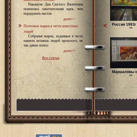
Накануне Дня Святого Валентина
появилась замечательная идея, чем
порадовать настоя
далее>>
<
Россия 1993г
Почтовые марки в честь известных
**
людей
Собрание марок, изданных в честь
памяти великих людей прошлого, не
так давно попол
далее>>
Все статьи
Маршаловы о
**