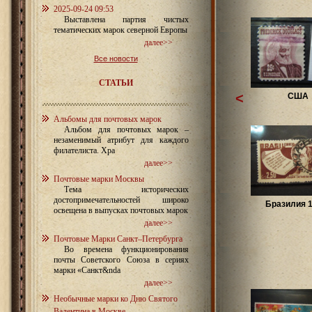
2025-09-24 09:53
Выставлена партия чистых
тематических марок северной Европы
далее>>
Все новости
СТАТЬИ
<
США
Альбомы для почтовых марок
Альбом для почтовых марок –
незаменимый атрибут для каждого
филателиста. Хра
далее>>
Почтовые марки Москвы
Тема исторических
достопримечательностей широко
Бразилия 1
освещена в выпусках почтовых марок
далее>>
Почтовые Марки Санкт–Петербурга
Во времена функционирования
почты Советского Союза в сериях
марки «Санкт&nda
далее>>
Необычные марки ко Дню Святого
Валентина в Москве