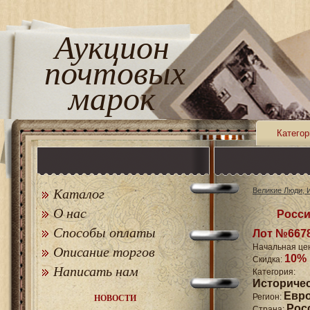
Аукцион
почтовых
марок
Категор
Каталог
Великие Люди, 
О нас
Росси
Способы оплаты
Лот №667
Начальная це
Описание торгов
10%
Скидка:
Написать нам
Катего
Историче
Евр
Регион:
НОВОСТИ
Рос
Страна: