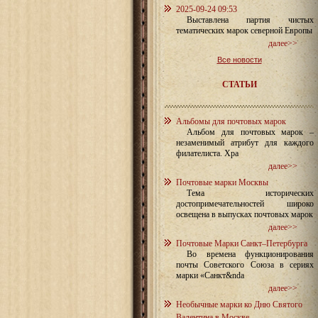
2025-09-24 09:53
Выставлена партия чистых
тематических марок северной Европы
далее>>
Все новости
СТАТЬИ
Альбомы для почтовых марок
Альбом для почтовых марок –
незаменимый атрибут для каждого
филателиста. Хра
далее>>
Почтовые марки Москвы
Тема исторических
достопримечательностей широко
освещена в выпусках почтовых марок
далее>>
Почтовые Марки Санкт–Петербурга
Во времена функционирования
почты Советского Союза в сериях
марки «Санкт&nda
далее>>
Необычные марки ко Дню Святого
Валентина в Москве