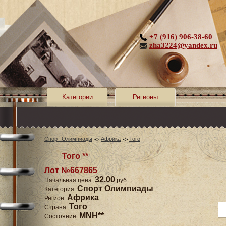
+7 (916) 906-38-60
zha3224@yandex.ru
Категории
Регионы
Спорт Олимпиады
Африка
Того
Того **
Лот №667865
32.00
Начальная цена:
руб.
Спорт Олимпиады
Категория:
Африка
Регион:
Того
Страна:
MNH**
Состояние: