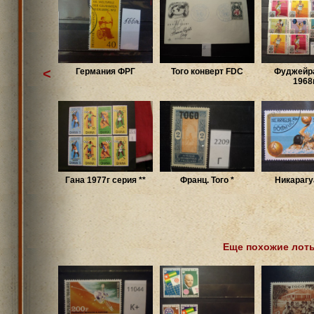
<
Германия ФРГ
Того конверт FDC
Фуджейра
1968г
Гана 1977г серия **
Франц. Того *
Никарагу
Еще похожие лот