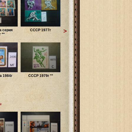
>
 серия
СССР 1977г
 **
а 1984г
СССР 1979г **
ы