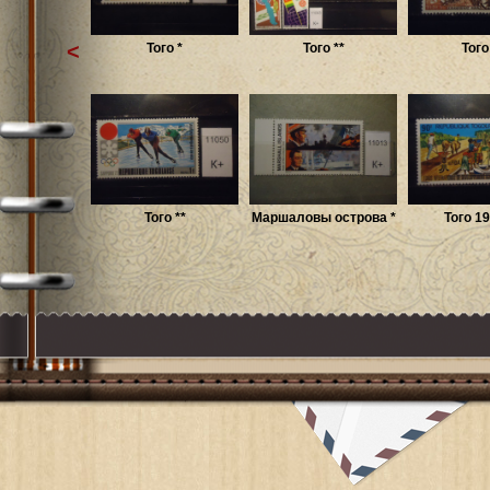
<
Того *
Того **
Того
Того **
Маршаловы острова *
Того 19