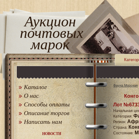
Аукцион
почтовых
марок
Категор
Каталог
Фауна Морская
О нас
Конго
Способы оплаты
Лот №673
Начальная це
Описание торгов
Ф
Категория:
Написать нам
Афр
Регион:
Кон
Страна:
M
Состояние:
НОВОСТИ