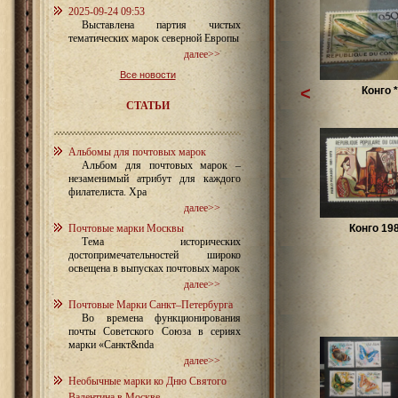
2025-09-24 09:53
Выставлена партия чистых
тематических марок северной Европы
далее>>
Все новости
<
Конго *
СТАТЬИ
Альбомы для почтовых марок
Альбом для почтовых марок –
незаменимый атрибут для каждого
филателиста. Хра
далее>>
Почтовые марки Москвы
Конго 19
Тема исторических
достопримечательностей широко
освещена в выпусках почтовых марок
далее>>
Почтовые Марки Санкт–Петербурга
Во времена функционирования
почты Советского Союза в сериях
марки «Санкт&nda
далее>>
Необычные марки ко Дню Святого
Валентина в Москве