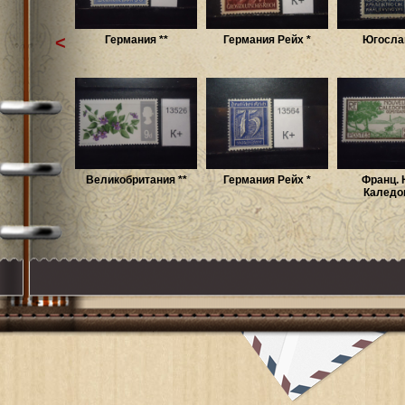
<
Германия **
Германия Рейх *
Югослав
Великобритания **
Германия Рейх *
Франц. 
Каледон