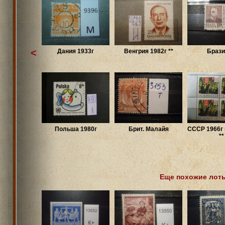
<
Дания 1933г
Венгрия 1982г **
Брази
Польша 1980г
Брит. Малайя
СССР 1966г 
**
Еще похожие лот