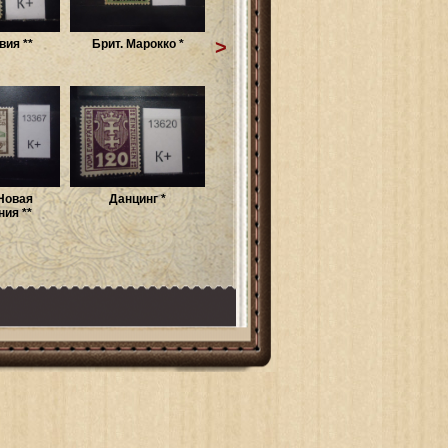
>
ия **
Брит. Марокко *
Новая
Данцинг *
ия **