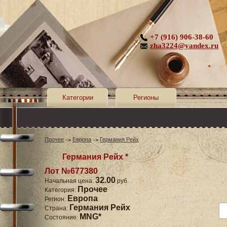
+7 (916) 906-38-60
zha3224@yandex.ru
Категории
Регионы
Прочее
Европа
Германия Рейх
Германия Рейх *
Лот №677380
32.00
Начальная цена:
руб.
Прочее
Категория:
Европа
Регион:
Германия Рейх
Страна:
MNG*
Состояние: