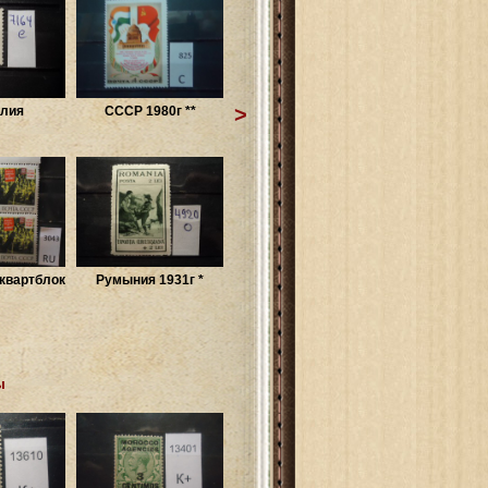
>
лия
СССР 1980г **
квартблок
Румыния 1931г *
ы