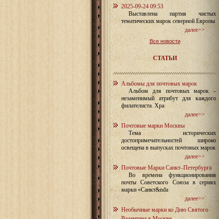
2025-09-24 09:53
Выставлена партия чистых
тематических марок северной Европы
далее>>
Все новости
СТАТЬИ
Альбомы для почтовых марок
Альбом для почтовых марок –
незаменимый атрибут для каждого
филателиста. Хра
далее>>
Почтовые марки Москвы
Тема исторических
достопримечательностей широко
освещена в выпусках почтовых марок
далее>>
Почтовые Марки Санкт–Петербурга
Во времена функционирования
почты Советского Союза в сериях
марки «Санкт&nda
далее>>
Необычные марки ко Дню Святого
Валентина в Москве