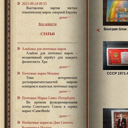
2025-09-24 09:53
Выставлена партия чистых
тематических марок северной Европы
далее>>
Все новости
<
Венгрия блок 
СТАТЬИ
Альбомы для почтовых марок
Альбом для почтовых марок –
незаменимый атрибут для каждого
филателиста. Хра
далее>>
Почтовые марки Москвы
СССР 1971-8
Тема исторических
достопримечательностей широко
освещена в выпусках почтовых марок
далее>>
Почтовые Марки Санкт–Петербурга
Во времена функционирования
почты Советского Союза в сериях
марки «Санкт&nda
далее>>
Необычные марки ко Дню Святого
Валентина в Москве