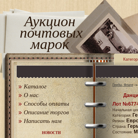
Аукцион
почтовых
марок
Категор
Каталог
Гербы, Флаги
О нас
Данци
Способы оплаты
Лот №677
Начальная це
Описание торгов
Г
Категория:
Написать нам
Евр
Регион:
Гер
Страна:
M
Состояние:
НОВОСТИ