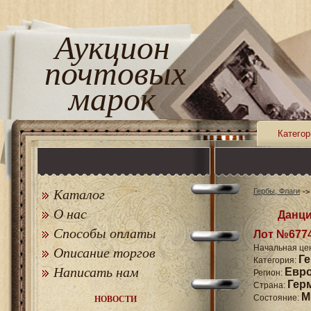
Аукцион
почтовых
марок
Категор
Каталог
Гербы, Флаги
О нас
Данци
Способы оплаты
Лот №677
Начальная це
Описание торгов
Г
Категория:
Написать нам
Евр
Регион:
Гер
Страна:
M
Состояние:
НОВОСТИ