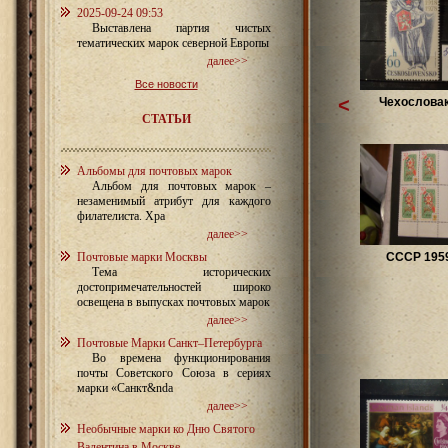
2025-09-24 09:53
Выставлена партия чистых
тематических марок северной Европы
далее>>
Все новости
<
Чехословак
СТАТЬИ
Альбомы для почтовых марок
Альбом для почтовых марок –
незаменимый атрибут для каждого
филателиста. Хра
далее>>
Почтовые марки Москвы
СССР 1959
Тема исторических
достопримечательностей широко
освещена в выпусках почтовых марок
далее>>
Почтовые Марки Санкт–Петербурга
Во времена функционирования
почты Советского Союза в сериях
марки «Санкт&nda
далее>>
Необычные марки ко Дню Святого
Валентина в Москве