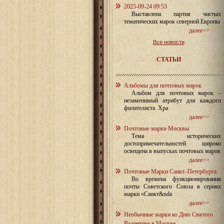
2025-09-24 09:53
Выставлена партия чистых
тематических марок северной Европы
далее>>
Все новости
СТАТЬИ
Альбомы для почтовых марок
Альбом для почтовых марок –
незаменимый атрибут для каждого
филателиста. Хра
далее>>
Почтовые марки Москвы
Тема исторических
достопримечательностей широко
освещена в выпусках почтовых марок
далее>>
Почтовые Марки Санкт–Петербурга
Во времена функционирования
почты Советского Союза в сериях
марки «Санкт&nda
далее>>
Необычные марки ко Дню Святого
Валентина в Москве