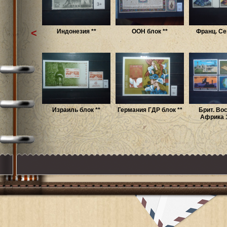
<
Индонезия **
ООН блок **
Франц. Се
Израиль блок **
Германия ГДР блок **
Брит. Во
Африка 1