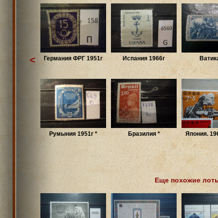
<
Германия ФРГ 1951г
Испания 1966г
Ватика
Румыния 1951г *
Бразилия *
Япония. 19
Еще похожие лот