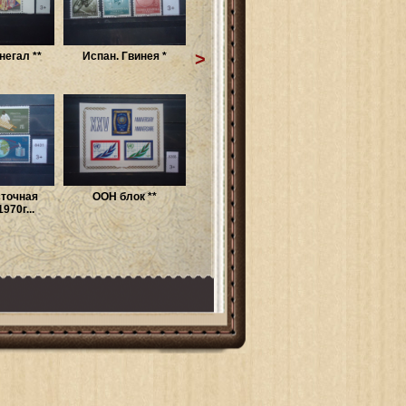
>
негал **
Испан. Гвинея *
сточная
ООН блок **
970г...