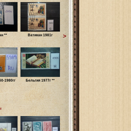
>
н **
Ватикан 1981г
60-1980гг
Бельгия 1977г **
ы