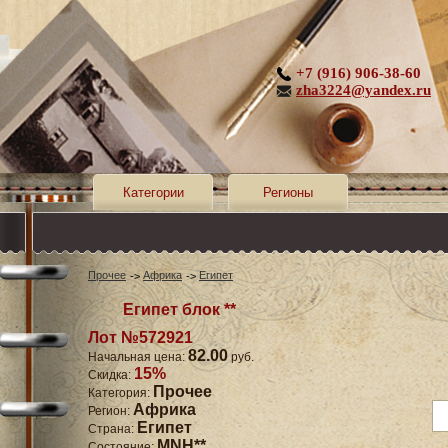
+7 (916) 906-38-60
zha3224@yandex.ru
Категории
Регионы
Прочее
Африка
Египет
Египет блок **
Лот №572921
82.00
Начальная цена:
руб.
15%
Скидка:
Прочее
Категория:
Африка
Регион:
Египет
Страна:
MNH**
Состояние: