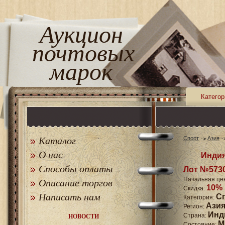
Аукцион
почтовых
марок
Категор
Каталог
Спорт
Азия
О нас
Индия
Способы оплаты
Лот №573
Начальная це
Описание торгов
10%
Скидка:
Написать нам
С
Категория:
Ази
Регион:
Инд
Страна:
НОВОСТИ
M
Состояние: