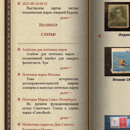
2025-09-24 09:53
Выставлена партия чистых
тематических марок северной Европы
далее>>
Все новости
СТАТЬИ
<
Индия
Альбомы для почтовых марок
Альбом для почтовых марок –
незаменимый атрибут для каждого
филателиста. Хра
далее>>
Почтовые марки Москвы
Тема исторических
Япония 19
достопримечательностей широко
освещена в выпусках почтовых марок
далее>>
Почтовые Марки Санкт–Петербурга
Во времена функционирования
почты Советского Союза в сериях
марки «Санкт&nda
далее>>
Необычные марки ко Дню Святого
Валентина в Москве