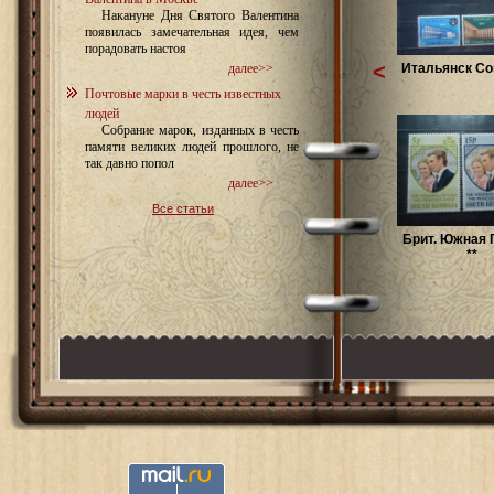
Накануне Дня Святого Валентина
появилась замечательная идея, чем
порадовать настоя
<
Итальянск Со
далее>>
Почтовые марки в честь известных
людей
Собрание марок, изданных в честь
памяти великих людей прошлого, не
так давно попол
далее>>
Все статьи
Брит. Южная 
**