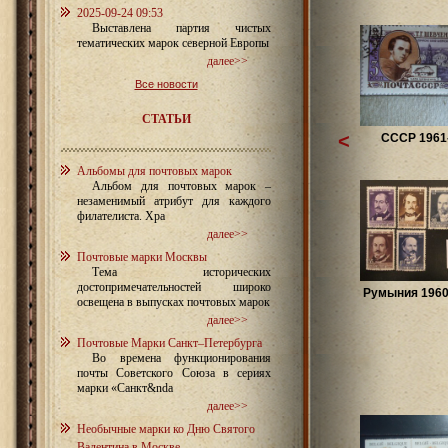
2025-09-24 09:53
Выставлена партия чистых
тематических марок северной Европы
далее>>
Все новости
СТАТЬИ
<
СССР 1961-
Альбомы для почтовых марок
Альбом для почтовых марок –
незаменимый атрибут для каждого
филателиста. Хра
далее>>
Почтовые марки Москвы
Тема исторических
достопримечательностей широко
Румыния 1960
освещена в выпусках почтовых марок
далее>>
Почтовые Марки Санкт–Петербурга
Во времена функционирования
почты Советского Союза в сериях
марки «Санкт&nda
далее>>
Необычные марки ко Дню Святого
Валентина в Москве