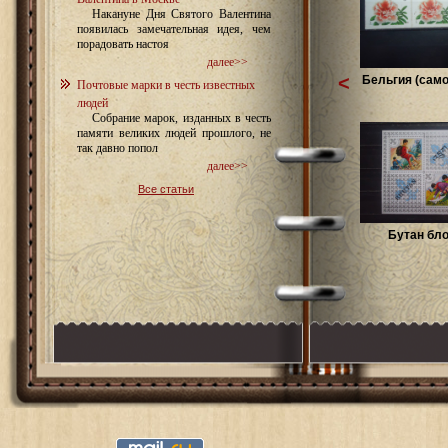
Накануне Дня Святого Валентина
появилась замечательная идея, чем
порадовать настоя
далее>>
<
Бельгия (само
Почтовые марки в честь известных
людей
Собрание марок, изданных в честь
памяти великих людей прошлого, не
так давно попол
далее>>
Все статьи
Бутан бло