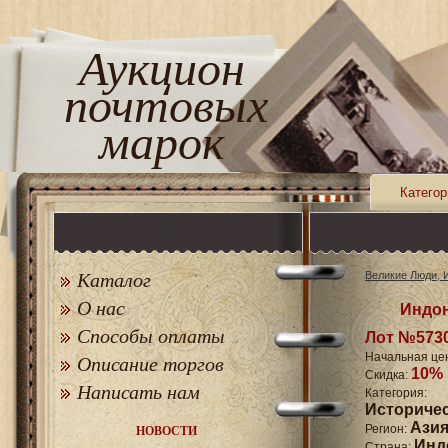
Аукцион
почтовых
марок
Категор
Каталог
Великие Люди, 
О нас
Индон
Способы оплаты
Лот №573
Начальная це
Описание торгов
10%
Скидка:
Написать нам
Катего
Историче
Ази
Регион:
НОВОСТИ
Инд
Страна: