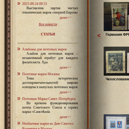
2025-09-24 09:53
Выставлена партия чистых
тематических марок северной Европы
далее>>
Все новости
СТАТЬИ
<
Германия ФРГ
Альбомы для почтовых марок
Альбом для почтовых марок –
незаменимый атрибут для каждого
филателиста. Хра
далее>>
Почтовые марки Москвы
Тема исторических
Чехословакия
достопримечательностей широко
освещена в выпусках почтовых марок
далее>>
Почтовые Марки Санкт–Петербурга
Во времена функционирования
почты Советского Союза в сериях
марки «Санкт&nda
далее>>
Необычные марки ко Дню Святого
Валентина в Москве