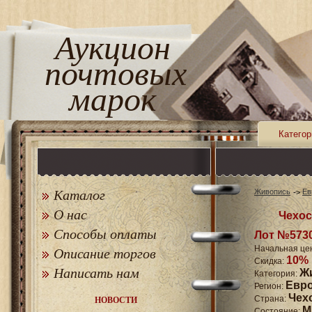
Аукцион
почтовых
марок
Категор
Каталог
Живопись
Ев
О нас
Чехос
Способы оплаты
Лот №573
Начальная це
Описание торгов
10%
Скидка:
Написать нам
Ж
Категория:
Евр
Регион:
Чех
Страна:
НОВОСТИ
M
Состояние: