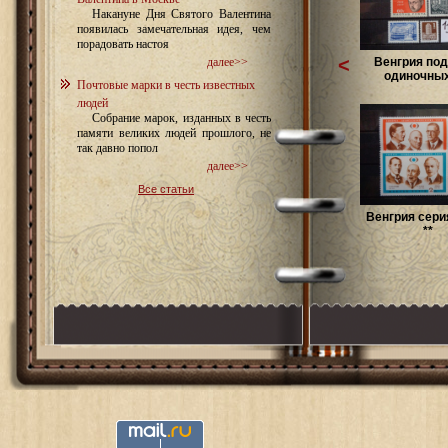
Накануне Дня Святого Валентина
появилась замечательная идея, чем
порадовать настоя
<
Венгрия под
далее>>
одиночных 
Почтовые марки в честь известных
людей
Собрание марок, изданных в честь
памяти великих людей прошлого, не
так давно попол
далее>>
Все статьи
Венгрия сери
**