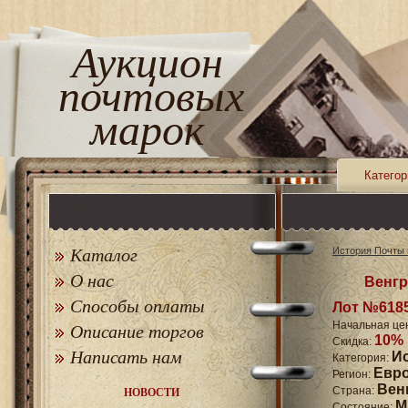
Аукцион
почтовых
марок
Категор
Каталог
История Почты 
О нас
Венгр
Способы оплаты
Лот №618
Начальная це
Описание торгов
10%
Скидка:
Написать нам
И
Категория:
Евр
Регион:
Вен
Страна:
НОВОСТИ
M
Состояние: