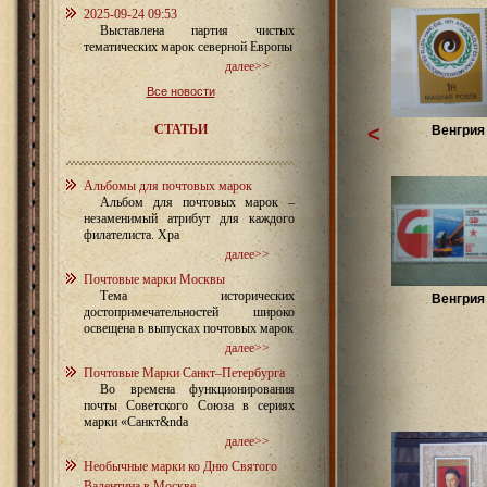
2025-09-24 09:53
Выставлена партия чистых
тематических марок северной Европы
далее>>
Все новости
СТАТЬИ
<
Венгрия 
Альбомы для почтовых марок
Альбом для почтовых марок –
незаменимый атрибут для каждого
филателиста. Хра
далее>>
Почтовые марки Москвы
Тема исторических
Венгрия 
достопримечательностей широко
освещена в выпусках почтовых марок
далее>>
Почтовые Марки Санкт–Петербурга
Во времена функционирования
почты Советского Союза в сериях
марки «Санкт&nda
далее>>
Необычные марки ко Дню Святого
Валентина в Москве