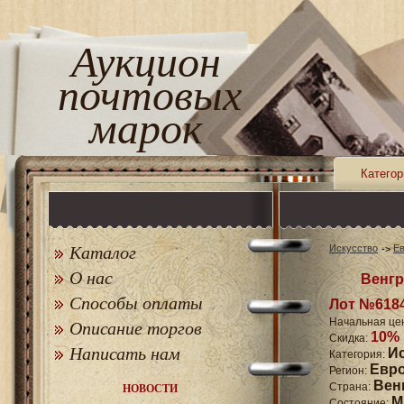
Аукцион
почтовых
марок
Категор
Каталог
Искусство
Е
О нас
Венгр
Способы оплаты
Лот №618
Начальная це
Описание торгов
10%
Скидка:
Написать нам
И
Категория:
Евр
Регион:
Вен
Страна:
НОВОСТИ
M
Состояние: