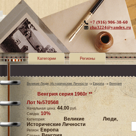
+7 (916) 906-38-60
zha3224@yandex.ru
Категории
Регионы
Великие Люди, Исторические Личности
Европа
Венгрия
Венгрия серия 1960г **
Лот №570568
44.00
Начальная цена:
руб.
10%
Скидка:
Великие Люди,
Категория:
Исторические Личности
Европа
Регион:
Венгрия
Страна: