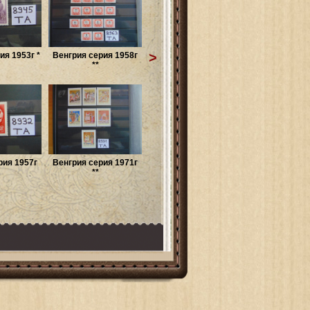
>
ия 1953г *
Венгрия серия 1958г
**
рия 1957г
Венгрия серия 1971г
**