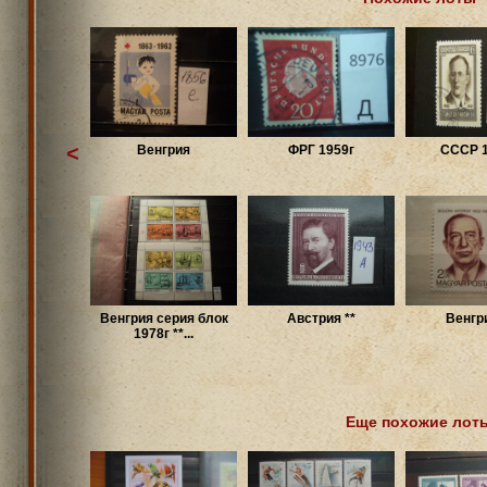
<
Венгрия
ФРГ 1959г
СССР 1
Венгрия серия блок
Австрия **
Венгри
1978г **...
Еще похожие лот