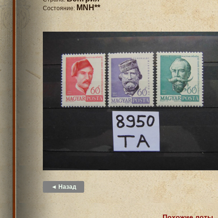
MNH**
Состояние:
◄ Назад
Похожие лоты