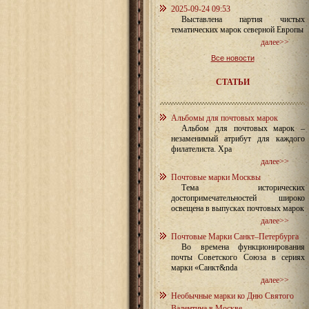
2025-09-24 09:53
Выставлена партия чистых
тематических марок северной Европы
далее>>
Все новости
СТАТЬИ
Альбомы для почтовых марок
Альбом для почтовых марок –
незаменимый атрибут для каждого
филателиста. Хра
далее>>
Почтовые марки Москвы
Тема исторических
достопримечательностей широко
освещена в выпусках почтовых марок
далее>>
Почтовые Марки Санкт–Петербурга
Во времена функционирования
почты Советского Союза в сериях
марки «Санкт&nda
далее>>
Необычные марки ко Дню Святого
Валентина в Москве