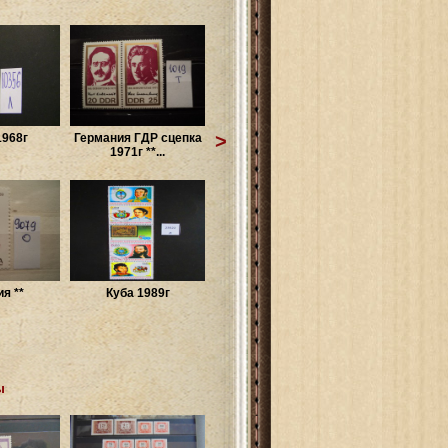
>
968г
Германия ГДР сцепка
1971г **...
я **
Куба 1989г
ы