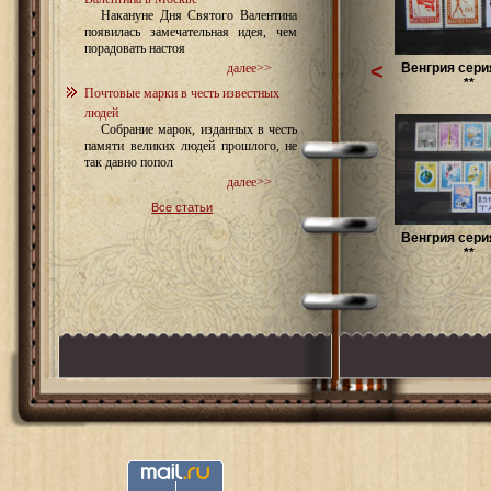
Накануне Дня Святого Валентина
появилась замечательная идея, чем
порадовать настоя
<
Венгрия сери
далее>>
**
Почтовые марки в честь известных
людей
Собрание марок, изданных в честь
памяти великих людей прошлого, не
так давно попол
далее>>
Все статьи
Венгрия сери
**