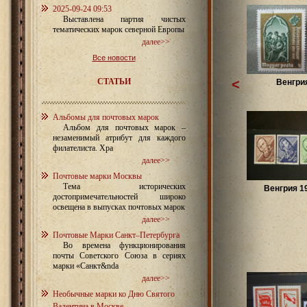
2025-09-24 09:53
Выставлена партия чистых
тематических марок северной Европы
далее>>
Все новости
СТАТЬИ
<
Венгри
Альбомы для почтовых марок
Альбом для почтовых марок –
незаменимый атрибут для каждого
филателиста. Хра
далее>>
Почтовые марки Москвы
Тема исторических
Венгрия 1
достопримечательностей широко
освещена в выпусках почтовых марок
далее>>
Почтовые Марки Санкт–Петербурга
Во времена функционирования
почты Советского Союза в сериях
марки «Санкт&nda
далее>>
Необычные марки ко Дню Святого
Валентина в Москве